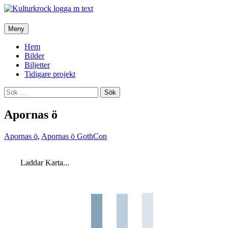
Hoppa
Meny
till
innehåll
Hem
Bilder
Biljetter
Tidigare projekt
Sök
efter:
Apornas ö
Apornas ö
,
Apornas ö GothCon
Laddar Karta...