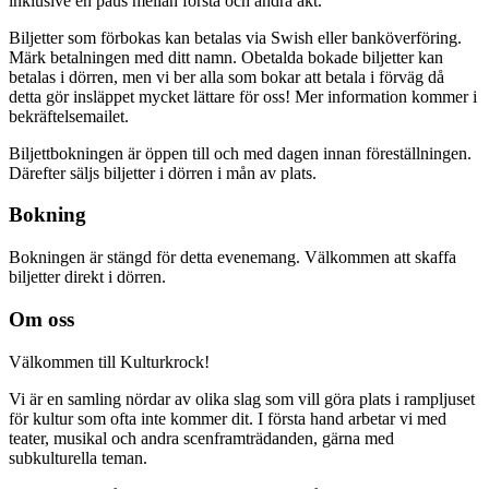
inklusive en paus mellan första och andra akt.
Biljetter som förbokas kan betalas via Swish eller banköverföring.
Märk betalningen med ditt namn. Obetalda bokade biljetter kan
betalas i dörren, men vi ber alla som bokar att betala i förväg då
detta gör insläppet mycket lättare för oss! Mer information kommer i
bekräftelsemailet.
Biljettbokningen är öppen till och med dagen innan föreställningen.
Därefter säljs biljetter i dörren i mån av plats.
Bokning
Bokningen är stängd för detta evenemang. Välkommen att skaffa
biljetter direkt i dörren.
Inläggsnavigering
Om oss
Välkommen till Kulturkrock!
Vi är en samling nördar av olika slag som vill göra plats i rampljuset
för kultur som ofta inte kommer dit. I första hand arbetar vi med
teater, musikal och andra scenframträdanden, gärna med
subkulturella teman.