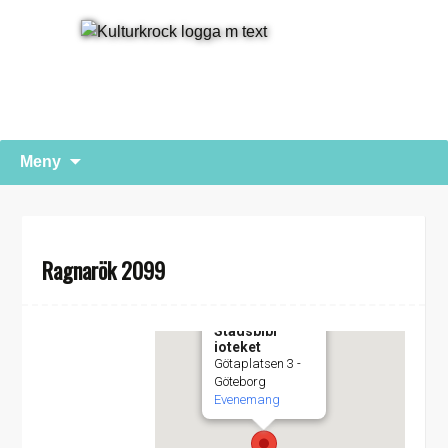
Hoppa
Sök
Meny
till
efter:
innehåll
Ragnarök 2099
Stadsbibl
ioteket
Götaplatsen 3 -
Göteborg
Evenemang