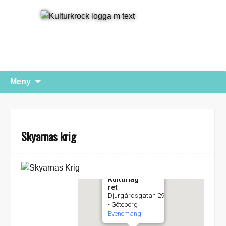
Hoppa
Sök
Meny
till
efter:
innehåll
Skyarnas krig
Kulturlag
ret
Djurgårdsgatan 29
- Göteborg
Evenemang