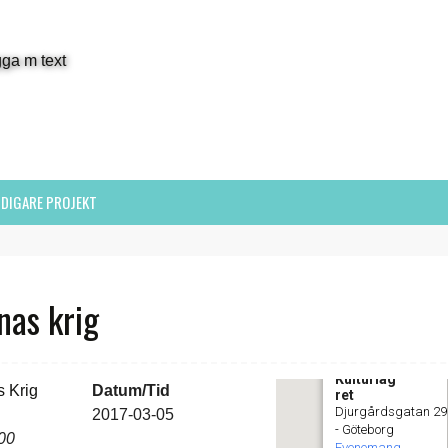
IDIGARE PROJEKT
nas krig
Kulturlag
Datum/Tid
ret
Djurgårdsgatan 29
2017-03-05
- Göteborg
:00
Evenemang