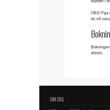
biljetter i 
OBS! Pga u
du vill vara
Bokni
Bokningen ä
dörren.
OM OSS