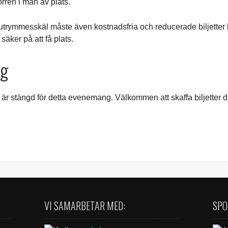
dörren i mån av plats.
trymmesskäl måste även kostnadsfria och reducerade biljetter
 säker på att få plats.
ng
r stängd för detta evenemang. Välkommen att skaffa biljetter di
VI SAMARBETAR MED:
SPO