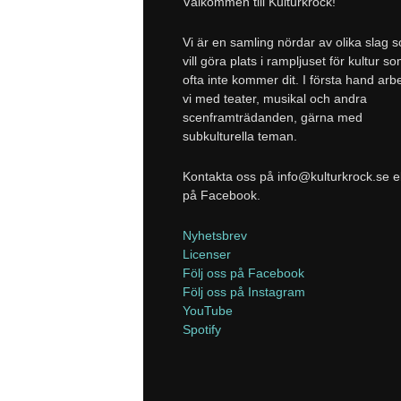
Välkommen till Kulturkrock!
Vi är en samling nördar av olika slag 
vill göra plats i rampljuset för kultur s
ofta inte kommer dit. I första hand arb
vi med teater, musikal och andra
scenframträdanden, gärna med
subkulturella teman.
Kontakta oss på info@kulturkrock.se el
på Facebook.
Nyhetsbrev
Licenser
Följ oss på Facebook
Följ oss på Instagram
YouTube
Spotify