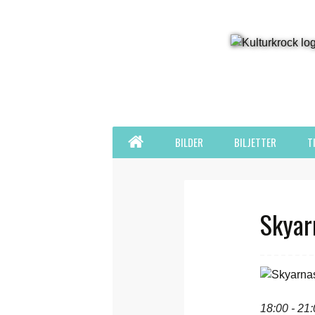
Hoppa
HEM
BILDER
BILJETTER
T
till
innehåll
Skyar
18:00 - 21