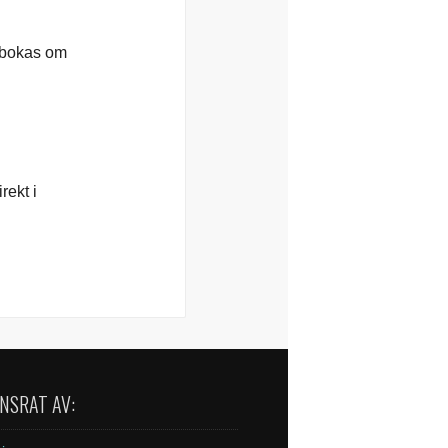
 bokas om
rekt i
NSRAT AV: