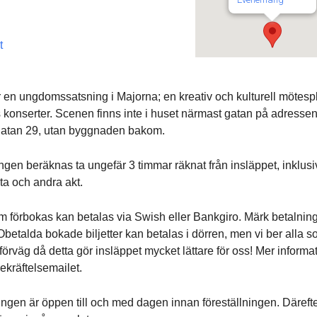
t
 en ungdomssatsning i Majorna; en kreativ och kulturell mötespl
 konserter. Scenen finns inte i huset närmast gatan på adresse
atan 29, utan byggnaden bakom.
ngen beräknas ta ungefär 3 timmar räknat från insläppet, inklus
ta och andra akt.
som förbokas kan betalas via Swish eller Bankgiro. Märk betalni
Obetalda bokade biljetter kan betalas i dörren, men vi ber alla 
i förväg då detta gör insläppet mycket lättare för oss! Mer informa
ekräftelsemailet.
ingen är öppen till och med dagen innan föreställningen. Därefte