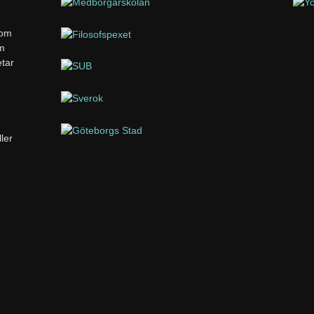
som
om
etar
ler