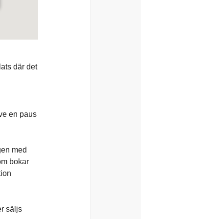
ats där det
n
ive en paus
ngen med
som bokar
tion
r säljs