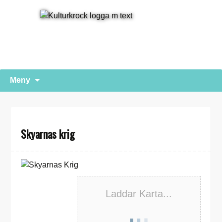
Hoppa
Sök
Meny
till
efter:
innehåll
Skyarnas krig
Laddar Karta...