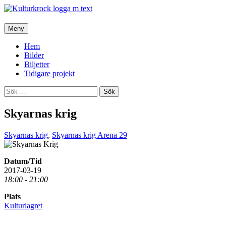
Hoppa
Meny
till
innehåll
Hem
Bilder
Biljetter
Tidigare projekt
Sök
efter:
Skyarnas krig
Skyarnas krig
,
Skyarnas krig Arena 29
Datum/Tid
2017-03-19
18:00 - 21:00
Plats
Kulturlagret