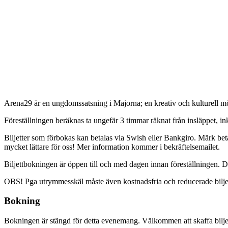
Arena29 är en ungdomssatsning i Majorna; en kreativ och kulturell mö
Föreställningen beräknas ta ungefär 3 timmar räknat från insläppet, in
Biljetter som förbokas kan betalas via Swish eller Bankgiro. Märk beta
mycket lättare för oss! Mer information kommer i bekräftelsemailet.
Biljettbokningen är öppen till och med dagen innan föreställningen. Däre
OBS! Pga utrymmesskäl måste även kostnadsfria och reducerade biljette
Bokning
Bokningen är stängd för detta evenemang. Välkommen att skaffa biljett