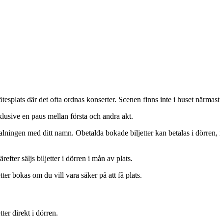
tesplats där det ofta ordnas konserter. Scenen finns inte i huset närm
klusive en paus mellan första och andra akt.
lningen med ditt namn. Obetalda bokade biljetter kan betalas i dörren, m
fter säljs biljetter i dörren i mån av plats.
r bokas om du vill vara säker på att få plats.
er direkt i dörren.