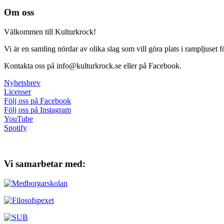
Inläggsnavigering
Om oss
Välkommen till Kulturkrock!
Vi är en samling nördar av olika slag som vill göra plats i rampljuset
Kontakta oss på info@kulturkrock.se eller på Facebook.
Nyhetsbrev
Licenser
Följ oss på Facebook
Följ oss på Instagram
YouTube
Spotify
Vi samarbetar med: