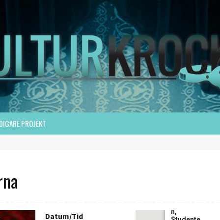
DIGARE PROJEKT
rna
Lingsale
n,
Datum/Tid
Studente