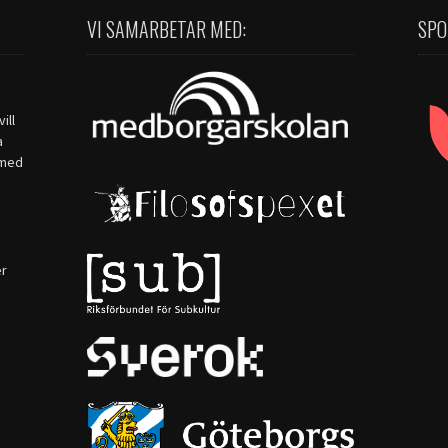
VI SAMARBETAR MED:
SPO
ill
a
 med
er