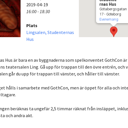
2019-04-19
rnas Hus
Götabergsgatan
16:00 - 18:30
17 - Göteborg
Evenemang
Plats
Lingsalen, Studenternas
Hus
as Hus är bara en av byggnaderna som spelkonventet GothCon är s
ns teatersalen Ling. Gå upp för trappan till den övre entrén, och vä
len går du upp för trappan till vänster, och håller till vänster.
t hålls i samarbete med GothCon, men är öppet för alla och inte
ltagare.
ngen beräknas ta ungefär 2,5 timmar räknat från insläppet, inklu
ta och andra akt.