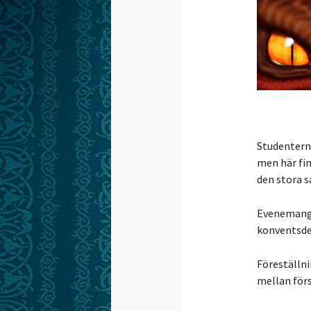
Studentern
men här fin
den stora sa
Evenemange
konventsde
Föreställni
mellan förs