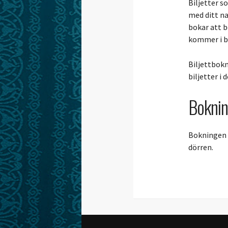
Biljetter s
med ditt na
bokar att b
kommer i b
Biljettbokn
biljetter i 
Bokni
Bokningen ä
dörren.