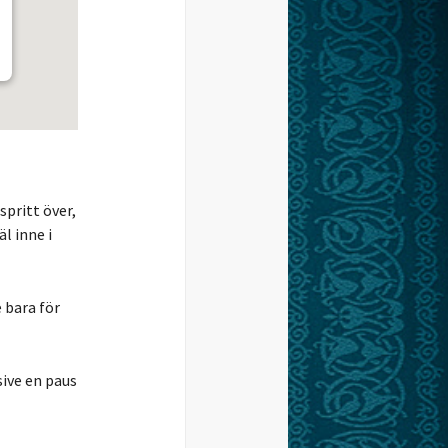
pritt över,
l inne i
 bara för
sive en paus