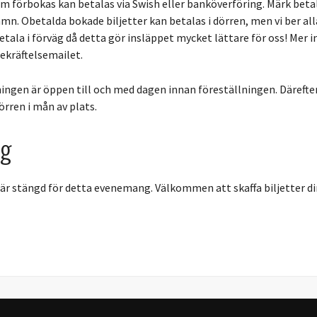
om förbokas kan betalas via Swish eller banköverföring. Märk bet
mn. Obetalda bokade biljetter kan betalas i dörren, men vi ber al
etala i förväg då detta gör insläppet mycket lättare för oss! Mer 
ekräftelsemailet.
ingen är öppen till och med dagen innan föreställningen. Därefter
dörren i mån av plats.
ng
r stängd för detta evenemang. Välkommen att skaffa biljetter dir