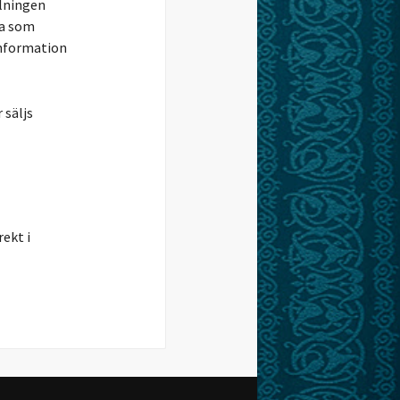
alningen
la som
information
 säljs
ekt i