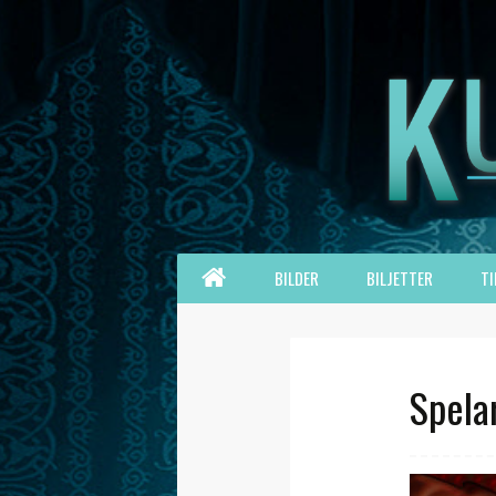
Hoppa
HEM
BILDER
BILJETTER
TI
till
innehåll
Spela