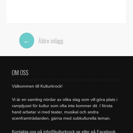
Inläggsnavigering
←
Äldre inlägg
OM OSS
Välkommen till Kulturkrock!
Vi är en samling nördar av olika slag som vill göra plats i
rampljuset för kultur som ofta inte kommer dit. I första
hand arbetar vi med teater, musikal och andra
scenframträdanden, gärna med subkulturella teman.
Kontakta oss på info@kulturkrock.se eller på Facebook.