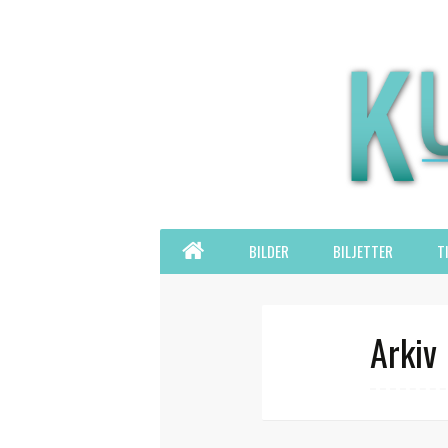
Hoppa
HEM
BILDER
BILJETTER
T
till
innehåll
Arkiv