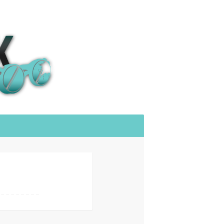
Sök
efter: