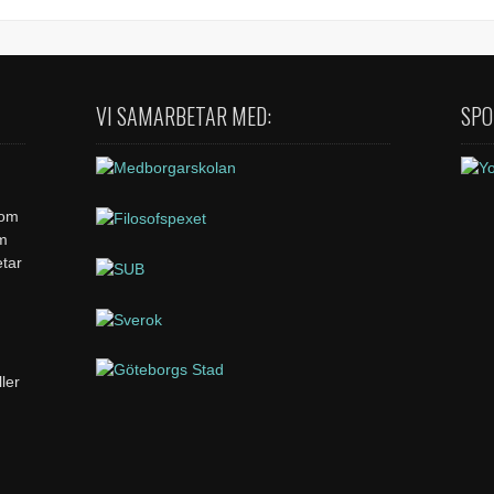
VI SAMARBETAR MED:
SPO
som
om
etar
ler