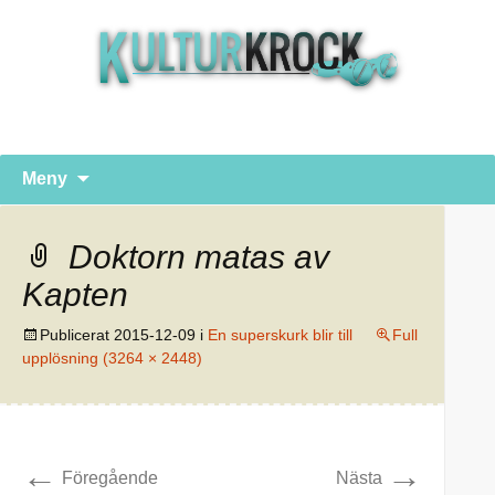
Hoppa
Sök
Meny
till
efter:
innehåll
Doktorn matas av
Kapten
Publicerat
2015-12-09
i
En superskurk blir till
Full
upplösning (3264 × 2448)
←
→
Föregående
Nästa