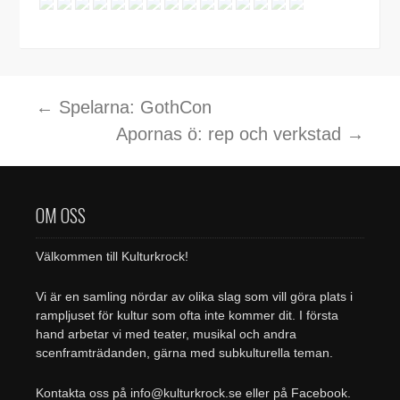
Inläggsnavigering
←
Spelarna: GothCon
Apornas ö: rep och verkstad
→
OM OSS
Välkommen till Kulturkrock!
Vi är en samling nördar av olika slag som vill göra plats i
rampljuset för kultur som ofta inte kommer dit. I första
hand arbetar vi med teater, musikal och andra
scenframträdanden, gärna med subkulturella teman.
Kontakta oss på info@kulturkrock.se eller på Facebook.