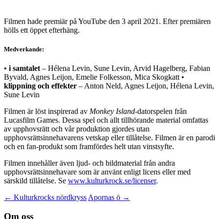
Filmen hade premiär på YouTube den 3 april 2021. Efter premiären
hölls ett öppet efterhäng.
Medverkande:
•
i samtalet
– Hélena Levin, Sune Levin, Arvid Hagelberg, Fabian
Byvald, Agnes Leijon, Emelie Folkesson, Mica Skogkatt •
k
lippning och effekter
– Anton Neld, Agnes Leijon, Hélena Levin,
Sune Levin
Filmen är löst inspirerad av
Monkey Island
-datorspelen från
Lucasfilm Games. Dessa spel och allt tillhörande material omfattas
av upphovsrätt och vår produktion gjordes utan
upphovsrättsinnehavarens vetskap eller tillåtelse. Filmen är en parodi
och en fan-produkt som framfördes helt utan vinstsyfte.
Filmen innehåller även ljud- och bildmaterial från andra
upphovsrättsinnehavare som är använt enligt licens eller med
särskild tillåtelse.
Se
www.kulturkrock.se/licenser
.
Inläggsnavigering
←
Kulturkrocks nördkryss
Apornas ö
→
Om oss