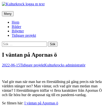
Hoppa
Meny
till
innehåll
Hem
Bilder
Biljetter
Tidigare projekt
Sök
efter:
I väntan på Apornas ö
2022-06-15
Tidigare projekt
Kulturkrocks administratör
Vad gör man när man har en föreställning på gång precis när hela
världen stänger ner? Man väntar, och vad gör man medan man
väntar? I föreställningen träffar vi flera karaktärer från Apornas Ö
och får höra hur de anpassat sig till en pandemi-vardag.
Se filmen här:
I väntan på Apornas ö