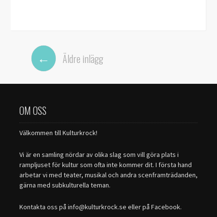
Inläggsnavigering
←
Äldre inlägg
OM OSS
Välkommen till Kulturkrock!
Vi är en samling nördar av olika slag som vill göra plats i
rampljuset för kultur som ofta inte kommer dit. I första hand
arbetar vi med teater, musikal och andra scenframträdanden,
gärna med subkulturella teman.
Kontakta oss på info@kulturkrock.se eller på Facebook.