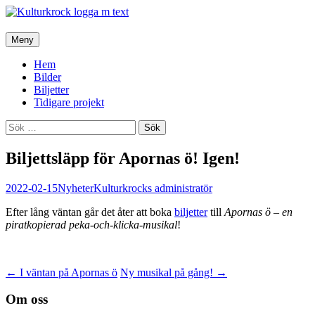
Hoppa
Meny
till
innehåll
Hem
Bilder
Biljetter
Tidigare projekt
Sök
efter:
Biljettsläpp för Apornas ö! Igen!
2022-02-15
Nyheter
Kulturkrocks administratör
Efter lång väntan går det åter att boka
biljetter
till
Apornas ö – en
piratkopierad peka-och-klicka-musikal
!
Inläggsnavigering
←
I väntan på Apornas ö
Ny musikal på gång!
→
Om oss