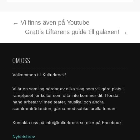
Inläggsnavigering
←
Vi finns även på Youtube
Grattis Liftarens guide till galaxen!
→
OM OSS
Välkommen till Kulturkrock!
Vi är en samling nördar av olika slag som vill göra plats i
rampljuset för kultur som ofta inte kommer dit. I första
hand arbetar vi med teater, musikal och andra
scenframträdanden, gärna med subkulturella teman.
Kontakta oss på info@kulturkrock.se eller på Facebook.
Nyhetsbrev