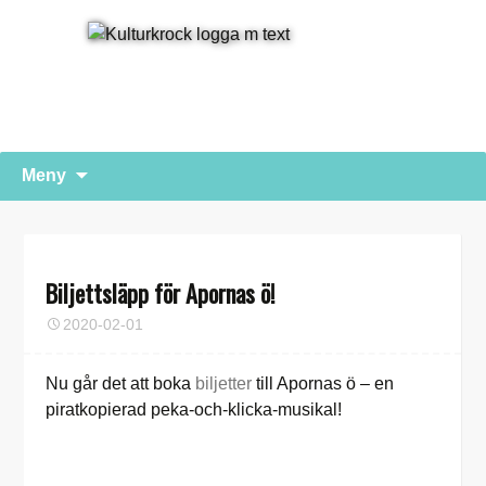
Hoppa
Sök
Meny
till
efter:
innehåll
Biljettsläpp för Apornas ö!
2020-02-01
Nu går det att boka
biljetter
till Apornas ö – en
piratkopierad peka-och-klicka-musikal!