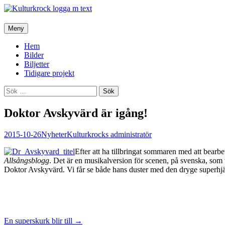
Hoppa
Meny
till
innehåll
Hem
Bilder
Biljetter
Tidigare projekt
Sök
efter:
Doktor Avskyvärd är igång!
2015-10-26
Nyheter
Kulturkrocks administratör
Efter att ha tillbringat sommaren med att bearbe
Allsångsblogg
. Det är en musikalversion för scenen, på svenska, som
Doktor Avskyvärd. Vi får se både hans duster med den dryge superhjä
Inläggsnavigering
En superskurk blir till
→