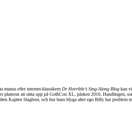
ta manus efter internet-klassikern
Dr Horrible’s Sing-Along Blog
kan vi 
 vi planerar att sätta upp på GothCon XL, påsken 2016. Handlingen, som
lten Kapten Slagborr, och hur hans blyga alter ego Billy har problem 