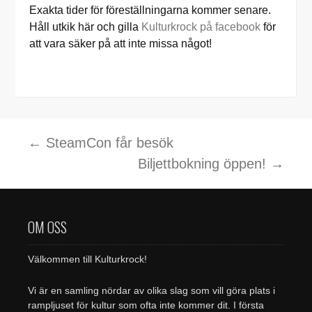
Exakta tider för föreställningarna kommer senare.
Håll utkik här och gilla
Kulturkrock på facebook
för
att vara säker på att inte missa något!
Inläggsnavigering
←
SteamCon får besök
Biljettbokning öppen!
→
OM OSS
Välkommen till Kulturkrock!
Vi är en samling nördar av olika slag som vill göra plats i
rampljuset för kultur som ofta inte kommer dit. I första