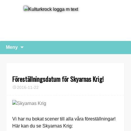
Hoppa
Sök
Meny
till
efter:
innehåll
Föreställningsdatum för Skyarnas Krig!
2016-11-22
Vi har nu bokat scener till alla våra föreställningar!
Här kan du se Skyarnas Krig: