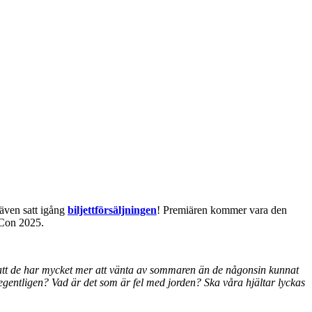
 även satt igång
biljettförsäljningen
! Premiären kommer vara den
hCon 2025.
t att de har mycket mer att vänta av sommaren än de någonsin kunnat
 egentligen? Vad är det som är fel med jorden? Ska våra hjältar lyckas