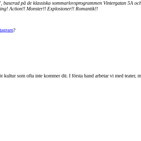
, baserad på de klassiska sommarlovsprogrammen Vintergatan 5A och 5B
g! Action!! Monster!! Explosioner!! Romantik!!
stagram
?
 för kultur som ofta inte kommer dit. I första hand arbetar vi med teate