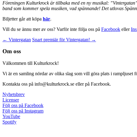
Föreningen Kulturkrock är tillbaka med en ny musikal: ”Vintergatan”
band som kommer spela musiken, vad spännande! Det utlovas Spännin
Biljetter går att köpa
här
.
Vill du se ännu mer av oss? Varför inte följa oss på
Facebook
eller
In
Inläggsnavigering
←
Vintergatan
Snart premiär för Vintergatan!
→
Om oss
Välkommen till Kulturkrock!
Vi är en samling nördar av olika slag som vill göra plats i rampljuset
Kontakta oss på info@kulturkrock.se eller på Facebook.
Nyhetsbrev
Licenser
Följ oss på Facebook
Följ oss på Instagram
YouTube
Spotify