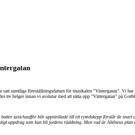
intergatan
 har satt samtliga föreställningsdatum för musikalen ”Vintergatan”. Vi har
er tre helger innan vi avslutar med att sätta upp ”Vintergatan” på Got
tter taxichaufför blir uppstrålade till ett rymdskepp förstår de snar
 viktigt uppdrag som kan bli jordens räddning. Men vad är Aliéneus plan