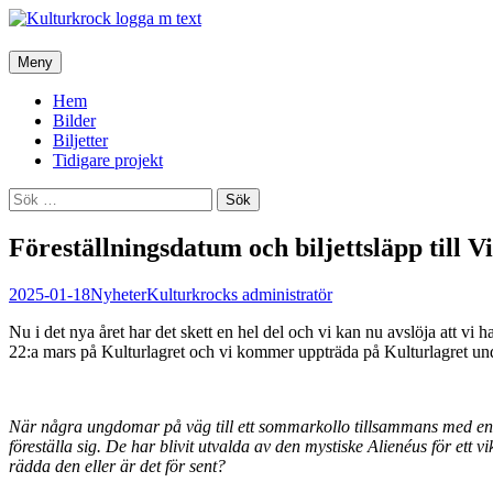
Hoppa
Meny
till
innehåll
Hem
Bilder
Biljetter
Tidigare projekt
Sök
efter:
Föreställningsdatum och biljettsläpp till V
2025-01-18
Nyheter
Kulturkrocks administratör
Nu i det nya året har det skett en hel del och vi kan nu avslöja att vi
22:a mars på Kulturlagret och vi kommer uppträda på Kulturlagret und
När några ungdomar på väg till ett sommarkollo tillsammans med en bu
föreställa sig. De har blivit utvalda av den mystiske Alienéus för ett
rädda den eller är det för sent?