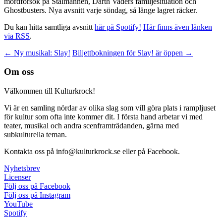
mordförsök på Stålmannen, Darth Vaders familjesituation och
Ghostbusters. Nya avsnitt varje söndag, så länge lagret räcker.
Du kan hitta samtliga avsnitt
här på Spotify!
Här finns även länken
via RSS
.
Inläggsnavigering
←
Ny musikal: Slay!
Biljettbokningen för Slay! är öppen
→
Om oss
Välkommen till Kulturkrock!
Vi är en samling nördar av olika slag som vill göra plats i rampljuset
för kultur som ofta inte kommer dit. I första hand arbetar vi med
teater, musikal och andra scenframträdanden, gärna med
subkulturella teman.
Kontakta oss på info@kulturkrock.se eller på Facebook.
Nyhetsbrev
Licenser
Följ oss på Facebook
Följ oss på Instagram
YouTube
Spotify