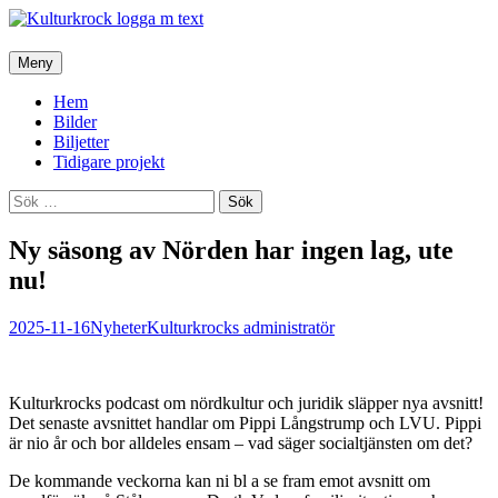
Hoppa
Meny
till
innehåll
Hem
Bilder
Biljetter
Tidigare projekt
Sök
efter:
Ny säsong av Nörden har ingen lag, ute
nu!
2025-11-16
Nyheter
Kulturkrocks administratör
Kulturkrocks podcast om nördkultur och juridik släpper nya avsnitt!
Det senaste avsnittet handlar om Pippi Långstrump och LVU. Pippi
är nio år och bor alldeles ensam – vad säger socialtjänsten om det?
De kommande veckorna kan ni bl a se fram emot avsnitt om