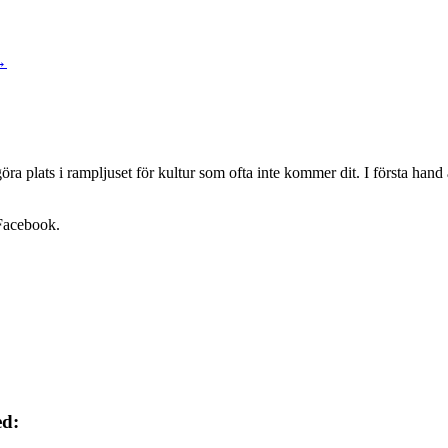
→
göra plats i rampljuset för kultur som ofta inte kommer dit. I första ha
 Facebook.
ed: