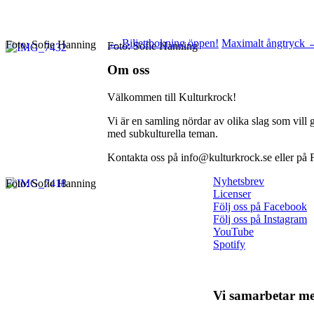
Inläggsnavigering
←
Biljettbokning öppen!
Maximalt ångtryck
Foto: Sofie Hanning
Foto: Sofie Hanning
Om oss
Välkommen till Kulturkrock!
Vi är en samling nördar av olika slag som vill 
med subkulturella teman.
Kontakta oss på info@kulturkrock.se eller på
Nyhetsbrev
Foto: Sofie Hanning
Licenser
Följ oss på Facebook
Följ oss på Instagram
YouTube
Spotify
Vi samarbetar m