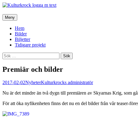
Hoppa
Meny
till
innehåll
Hem
Bilder
Biljetter
Tidigare projekt
Sök
efter:
Premiär och bilder
2017-02-02
Nyheter
Kulturkrocks administratör
Nu är det mindre än två dygn till premiären av Skyarnas Krig, som går a
För att öka nyfikenheten finns det nu en del bilder från vår teaser-för